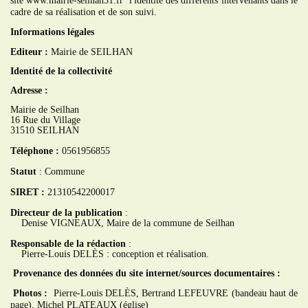
site www.mairie-seilhan31.fr l'identité des différents intervenants dans le
cadre de sa réalisation et de son suivi.
Informations légales
Editeur :
Mairie de SEILHAN
Identité de la collectivité
Adresse :
Mairie de Seilhan
16 Rue du Village
31510 SEILHAN
Téléphone :
0561956855
Statut
: Commune
SIRET
:
21310542200017
Directeur de la publication
:
Denise VIGNEAUX, Maire de la commune de Seilhan
Responsable de la rédaction
:
Pierre-Louis DELÈS : conception et réalisation.
Provenance des données du site internet/sources documentaires :
Photos :
Pierre-Louis DELÈS, Bertrand LEFEUVRE (bandeau haut de
page), Michel PLATEAUX (église)