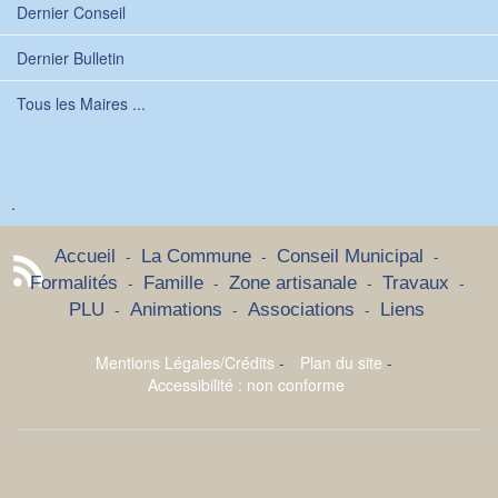
Dernier Conseil
Dernier Bulletin
Tous les Maires ...
.
-
-
-
Accueil
La Commune
Conseil Municipal
-
-
-
-
Formalités
Famille
Zone artisanale
Travaux
-
-
-
PLU
Animations
Associations
Liens
Mentions Légales/Crédits
-
Plan du site
-
Accessibilité : non conforme