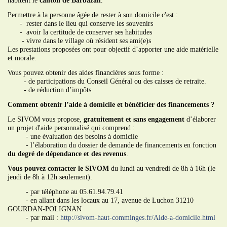
habitent le
canton de Barbazan
.
Permettre à la personne âgée de rester à son domicile c'est :
- rester dans le lieu qui conserve les souvenirs
- avoir la certitude de conserver ses habitudes
- vivre dans le village où résident ses ami(e)s
Les prestations proposées ont pour objectif d’apporter une aide matérielle
et morale.
Vous pouvez obtenir des aides financières sous forme :
- de participations du Conseil Général ou des caisses de retraite.
- de réduction d’impôts
Comment obtenir l’aide à domicile et bénéficier des financements ?
Le SIVOM vous propose,
gratuitement et sans engagement
d’élaborer
un projet d'aide personnalisé qui comprend :
- une évaluation des besoins à domicile
- l’élaboration du dossier de demande de financements en fonction
du degré de dépendance et des revenus
.
Vous pouvez contacter le SIVOM
du lundi au vendredi de 8h à 16h (le
jeudi de 8h à 12h seulement).
- par téléphone au 05.61.94.79.41
- en allant dans les locaux au 17, avenue de Luchon 31210
GOURDAN-POLIGNAN
- par mail :
http://sivom-haut-comminges.fr/Aide-a-domicile.html